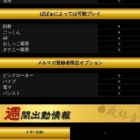
混浴
○
ばばぁによっては可能プレイ
顔射
×
ごっくん
×
AF
×
おしっこ鑑賞
○
オナニー鑑賞
○
メルマガ登録者限定オプション
ピンクローター
○
バイブ
○
電マ
○
パンスト
○
8 月7 日(金)
-