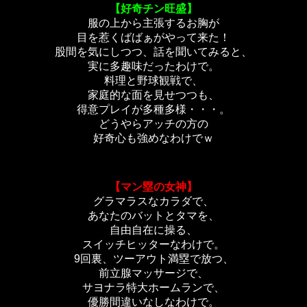
【好奇チン旺盛】
服の上から主張するお胸が
目を惹くばばぁがやって来た！
股間を気にしつつ、話を聞いてみると、
実に多趣味だったわけで。
料理と野球観戦で、
家庭的な面を見せつつも、
得意プレイが多種多様・・・。
どうやらアッチの方の
好奇心も強めなわけでｗ
【マン塁の女神】
グラマラスなカラダで、
あなたのバットとタマを、
自由自在に操る、
スイッチヒッターなわけで。
9回裏、ツーアウト満塁で放つ、
前立腺マッサージで、
サヨナラ特大ホームランで、
優勝間違いなしなわけで。