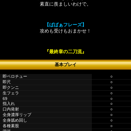
素直に羨ましいわけで。
【ばばぁフレーズ】
攻めも受けもおまかせ！
『最終章の二刀流』
基本プレイ
即ベロチュー
○
即尺
○
即クンニ
○
生フェラ
○
69
○
指入れ
○
口内発射
○
全身濃厚リップ
○
全身舐め回し
○
各種素股
○