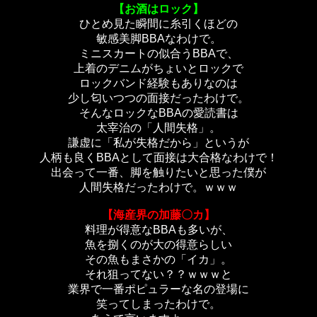
【お酒はロック】
ひとめ見た瞬間に糸引くほどの
敏感美脚BBAなわけで。
ミニスカートの似合うBBAで、
上着のデニムがちょいとロックで
ロックバンド経験もありなのは
少し匂いつつの面接だったわけで。
そんなロックなBBAの愛読書は
太宰治の「人間失格」。
謙虚に「私が失格だから」というが
人柄も良くBBAとして面接は大合格なわけで！
出会って一番、脚を触りたいと思った僕が
人間失格だったわけで。ｗｗｗ
【海産界の加藤〇カ】
料理が得意なBBAも多いが、
魚を捌くのが大の得意らしい
その魚もまさかの「イカ」。
それ狙ってない？？ｗｗｗと
業界で一番ポピュラーな名の登場に
笑ってしまったわけで。