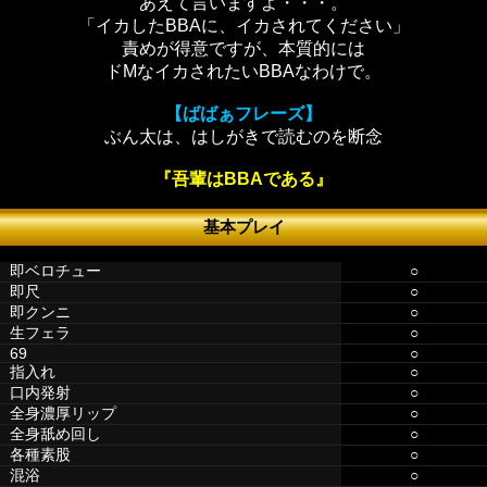
あえて言いますよ・・・。
「イカしたBBAに、イカされてください」
責めが得意ですが、本質的には
ドМなイカされたいBBAなわけで。
【ばばぁフレーズ】
ぶん太は、はしがきで読むのを断念
『吾輩はBBAである』
基本プレイ
即ベロチュー
○
即尺
○
即クンニ
○
生フェラ
○
69
○
指入れ
○
口内発射
○
全身濃厚リップ
○
全身舐め回し
○
各種素股
○
混浴
○