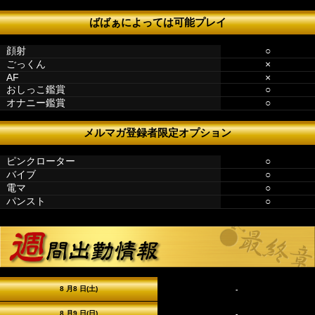
ばばぁによっては可能プレイ
顔射
○
ごっくん
×
AF
×
おしっこ鑑賞
○
オナニー鑑賞
○
メルマガ登録者限定オプション
ピンクローター
○
バイブ
○
電マ
○
パンスト
○
8 月8 日(土)
-
8 月9 日(日)
-