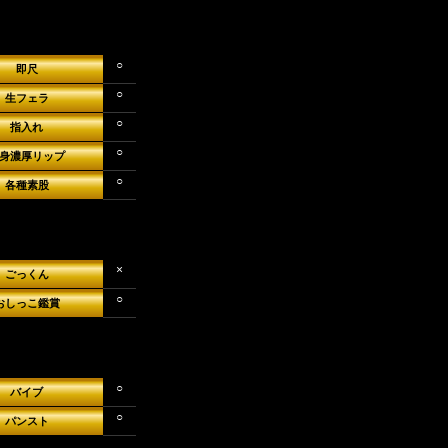
という、
じ。
○
即尺
○
生フェラ
○
指入れ
○
身濃厚リップ
○
各種素股
×
ごっくん
○
おしっこ鑑賞
○
バイブ
○
パンスト