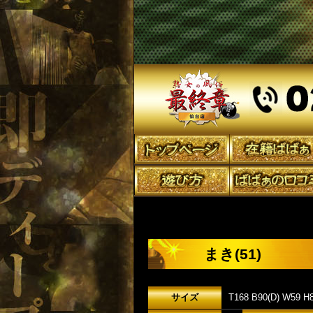
まき(51)
サイズ
T168 B90(D) W59 H