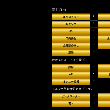
大人しめ50代事務OLが豹変する
基本プレイ
シチュエーションが結構いい感
○
即ベロチュー
×
【ばばぁフレーズ】
即クンニ
○
69
『豹変系50代事務OLの白昼夢』
○
口内発射
全
○
全身舐め回し
○
混浴
ばばぁによっては可能プレイ
○
顔射
×
AF
○
オナニー鑑賞
メルマガ登録者限定オプション
○
ピンクローター
○
電マ