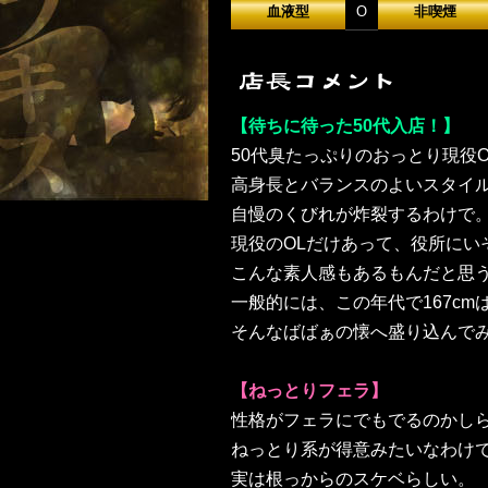
血液型
O
非喫煙
【待ちに待った50代入店！】
50代臭たっぷりのおっとり現役O
高身長とバランスのよいスタイ
自慢のくびれが炸裂するわけで
現役のOLだけあって、役所にい
こんな素人感もあるもんだと思
一般的には、この年代で167cm
そんなばばぁの懐へ盛り込んで
【ねっとりフェラ】
性格がフェラにでもでるのかし
ねっとり系が得意みたいなわけ
実は根っからのスケベらしい。