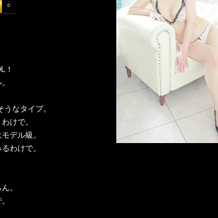
○
L！
ル。
。
そうなタイプ。
うわけで。
はモデル級。
みるわけで。
らん。
で。