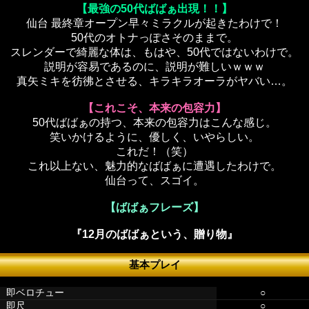
【最強の50代ばばぁ出現！！】
仙台 最終章オープン早々ミラクルが起きたわけで！
50代のオトナっぽさそのままで。
スレンダーで綺麗な体は、もはや、50代ではないわけで。
説明が容易であるのに、説明が難しいｗｗｗ
真矢ミキを彷彿とさせる、キラキラオーラがヤバい…。
【これこそ、本来の包容力】
50代ばばぁの持つ、本来の包容力はこんな感じ。
笑いかけるように、優しく、いやらしい。
これだ！（笑）
これ以上ない、魅力的なばばぁに遭遇したわけで。
仙台って、スゴイ。
【ばばぁフレーズ】
『12月のばばぁという、贈り物』
基本プレイ
即ベロチュー
○
即尺
○