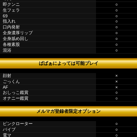
即クンニ
○
生フェラ
○
69
○
指入れ
○
口内発射
○
全身濃厚リップ
○
全身舐め回し
○
各種素股
○
混浴
○
ばばぁによっては可能プレイ
顔射
×
ごっくん
×
AF
×
おしっこ鑑賞
○
オナニー鑑賞
○
メルマガ登録者限定オプション
ピンクローター
○
バイブ
○
電マ
○