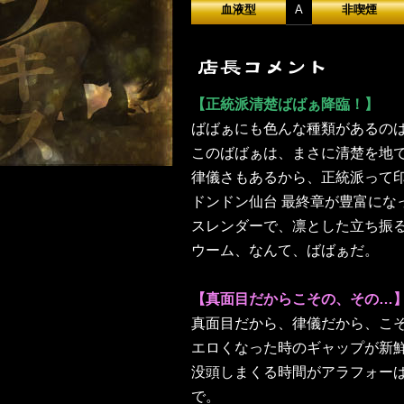
血液型
A
非喫煙
【正統派清楚ばばぁ降臨！】
ばばぁにも色んな種類があるの
このばばぁは、まさに清楚を地
律儀さもあるから、正統派って
ドンドン仙台 最終章が豊富にな
スレンダーで、凛とした立ち振
ウーム、なんて、ばばぁだ。
【真面目だからこその、その…
真面目だから、律儀だから、こ
エロくなった時のギャップが新
没頭しまくる時間がアラフォー
で。