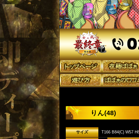
りん(48)
サイズ
T166 B84(C) W57 H