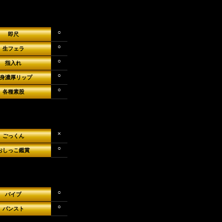
（ ＊´艸｀）
○
即尺
○
生フェラ
○
が、何か？』
指入れ
○
身濃厚リップ
○
各種素股
×
ごっくん
○
おしっこ鑑賞
○
バイブ
○
パンスト