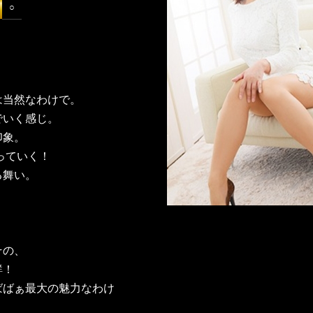
○
は当然なわけで。
でいく感じ。
印象。
っていく！
る舞い。
】
その、
鮮！
ばばぁ最大の魅力なわけ