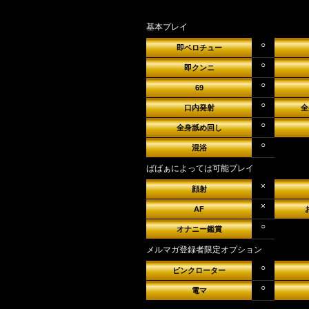
ばばるの新境地が発見されるかも
基本プレイ
○
即ベロチュー
【ばばぁフレーズ】
○
即クンニ
○
『デパガのような、ばばぁです
69
○
口内発射
全
○
全身舐め回し
○
混浴
ばばぁによっては可能プレイ
×
顔射
×
AF
○
オナニー鑑賞
メルマガ登録者限定オプション
○
ピンクローター
○
電マ